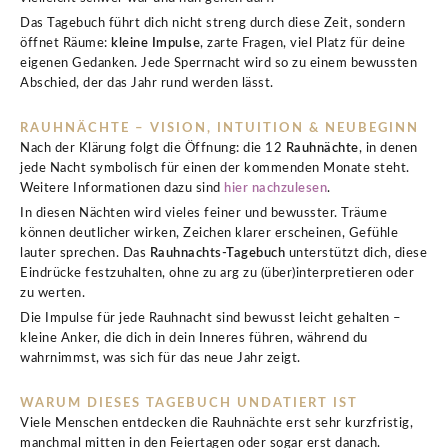
Das Tagebuch führt dich nicht streng durch diese Zeit, sondern
öffnet Räume:
kleine Impulse
, zarte Fragen, viel Platz für deine
eigenen Gedanken. Jede Sperrnacht wird so zu einem bewussten
Abschied, der das Jahr rund werden lässt.
RAUHNÄCHTE – VISION, INTUITION & NEUBEGINN
Nach der Klärung folgt die Öffnung: die 12
Rauhnächte
, in denen
jede Nacht symbolisch für einen der kommenden Monate steht.
Weitere Informationen dazu sind
hier nachzulesen
.
In diesen Nächten wird vieles feiner und bewusster. Träume
können deutlicher wirken, Zeichen klarer erscheinen, Gefühle
lauter sprechen. Das
Rauhnachts-Tagebuch
unterstützt dich, diese
Eindrücke festzuhalten, ohne zu arg zu (über)interpretieren oder
zu werten.
Die Impulse für jede Rauhnacht sind bewusst leicht gehalten –
kleine Anker, die dich in dein Inneres führen, während du
wahrnimmst, was sich für das neue Jahr zeigt.
WARUM DIESES TAGEBUCH UNDATIERT IST
Viele Menschen entdecken die Rauhnächte erst sehr kurzfristig,
manchmal mitten in den Feiertagen oder sogar erst danach.