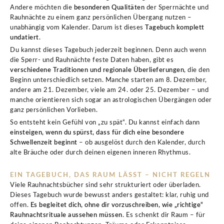
Andere möchten die
besonderen Qualitäten
der Sperrnächte und
Rauhnächte zu einem ganz persönlichen Übergang nutzen –
unabhängig vom Kalender. Darum ist dieses
Tagebuch komplett
undatiert
.
Du kannst dieses Tagebuch jederzeit beginnen. Denn auch wenn
die Sperr- und Rauhnächte feste Daten haben, gibt es
verschiedene Traditionen und regionale Überlieferungen
, die den
Beginn unterschiedlich setzen. Manche starten am 8. Dezember,
andere am 21. Dezember, viele am 24. oder 25. Dezember – und
manche orientieren sich sogar an astrologischen Übergängen oder
ganz persönlichen Vorlieben.
So entsteht kein Gefühl von „zu spät“. Du kannst einfach dann
einsteigen, wenn du spürst, dass für dich eine besondere
Schwellenzeit beginnt
– ob ausgelöst durch den Kalender, durch
alte Bräuche oder durch deinen eigenen inneren Rhythmus.
EIN TAGEBUCH, DAS RAUM LÄSST – NICHT REGELN
Viele Rauhnachtsbücher sind sehr strukturiert oder überladen.
Dieses Tagebuch wurde bewusst anders gestaltet: klar, ruhig und
offen.
Es begleitet dich, ohne dir vorzuschreiben, wie „richtige“
Rauhnachtsrituale aussehen müssen
. Es schenkt dir Raum – für