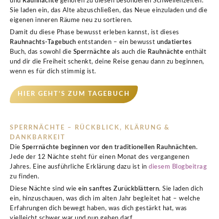
und
Rauhnächte
gehören zu diesen besonderen Schwellenzeiten.
Sie laden ein, das Alte abzuschließen, das Neue einzuladen und die
eigenen inneren Räume neu zu sortieren.
Damit du diese Phase bewusst erleben kannst, ist dieses
Rauhnachts-Tagebuch
entstanden – ein bewusst
undatiertes
Buch, das sowohl die
Sperrnächte
als auch die
Rauhnächte
enthält
und dir die Freiheit schenkt, deine Reise genau dann zu beginnen,
wenn es für dich stimmig ist.
HIER GEHT’S ZUM TAGEBUCH
SPERRNÄCHTE – RÜCKBLICK, KLÄRUNG &
DANKBARKEIT
Die
Sperrnächte beginnen vor den traditionellen Rauhnächten
.
Jede der 12 Nächte steht für einen Monat des vergangenen
Jahres. Eine ausführliche Erklärung dazu ist in
diesem Blogbeitrag
zu finden.
Diese Nächte sind wie
ein sanftes Zurückblättern
. Sie laden dich
ein, hinzuschauen, was dich im alten Jahr begleitet hat – welche
Erfahrungen dich bewegt haben, was dich gestärkt hat, was
vielleicht schwer war und nun gehen darf.