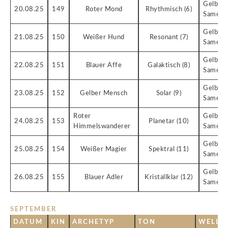
Gelber
20.08.25
149
Roter Mond
Rhythmisch (6)
Samen
Gelber
21.08.25
150
Weißer Hund
Resonant (7)
Samen
Gelber
22.08.25
151
Blauer Affe
Galaktisch (8)
Samen
Gelber
23.08.25
152
Gelber Mensch
Solar (9)
Samen
Roter
Gelber
24.08.25
153
Planetar (10)
Himmelswanderer
Samen
Gelber
25.08.25
154
Weißer Magier
Spektral (11)
Samen
Gelber
26.08.25
155
Blauer Adler
Kristallklar (12)
Samen
SEPTEMBER
DATUM
KIN
ARCHETYP
TON
WELLE