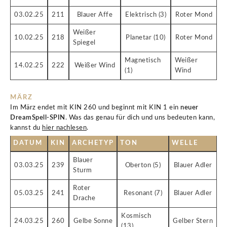
03.02.25
211
Blauer Affe
Elektrisch (3)
Roter Mond
Weißer
10.02.25
218
Planetar (10)
Roter Mond
Spiegel
Magnetisch
Weißer
14.02.25
222
Weißer Wind
(1)
Wind
MÄRZ
Im März endet mit KIN 260 und beginnt mit KIN 1 ein
neuer
DreamSpell-SPIN
. Was das genau für dich und uns bedeuten kann,
kannst du
hier nachlesen
.
DATUM
KIN
ARCHETYP
TON
WELLE
Blauer
03.03.25
239
Oberton (5)
Blauer Adler
Sturm
Roter
05.03.25
241
Resonant (7)
Blauer Adler
Drache
Kosmisch
24.03.25
260
Gelbe Sonne
Gelber Stern
(13)