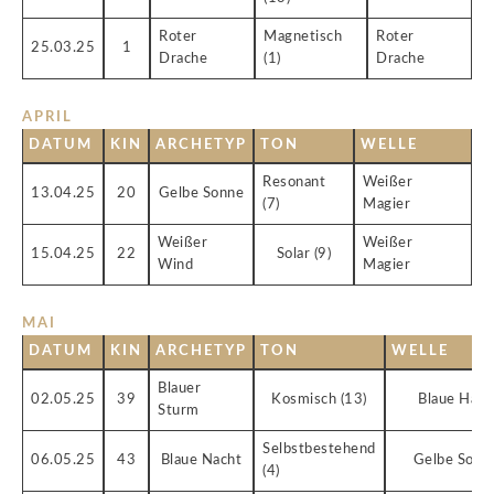
Roter
Magnetisch
Roter
25.03.25
1
Drache
(1)
Drache
APRIL
DATUM
KIN
ARCHETYP
TON
WELLE
Resonant
Weißer
13.04.25
20
Gelbe Sonne
(7)
Magier
Weißer
Weißer
15.04.25
22
Solar (9)
Wind
Magier
MAI
DATUM
KIN
ARCHETYP
TON
WELLE
Blauer
02.05.25
39
Kosmisch (13)
Blaue Hand
Sturm
Selbstbestehend
06.05.25
43
Blaue Nacht
Gelbe Sonn
(4)