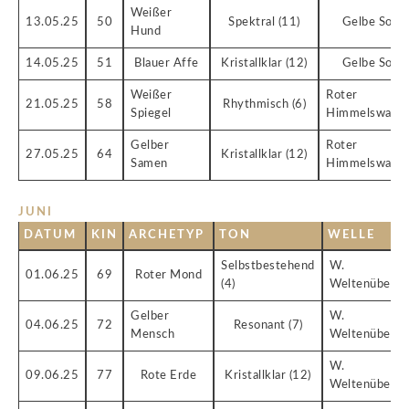
Weißer
13.05.25
50
Spektral (11)
Gelbe Sonn
Hund
14.05.25
51
Blauer Affe
Kristallklar (12)
Gelbe Sonn
Weißer
Roter
21.05.25
58
Rhythmisch (6)
Spiegel
Himmelswande
Gelber
Roter
27.05.25
64
Kristallklar (12)
Samen
Himmelswande
JUNI
DATUM
KIN
ARCHETYP
TON
WELLE
Selbstbestehend
W.
01.06.25
69
Roter Mond
(4)
Weltenüberbr
Gelber
W.
04.06.25
72
Resonant (7)
Mensch
Weltenüberbr
W.
09.06.25
77
Rote Erde
Kristallklar (12)
Weltenüberbr