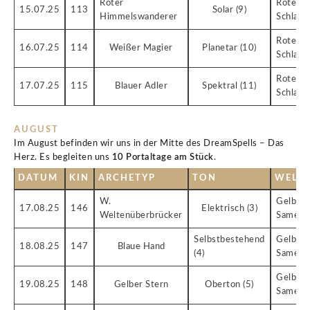
Roter
Rote
15.07.25
113
Solar (9)
Himmelswanderer
Schlang
Rote
16.07.25
114
Weißer Magier
Planetar (10)
Schlang
Rote
17.07.25
115
Blauer Adler
Spektral (11)
Schlang
AUGUST
Im August befinden wir uns in der Mitte des DreamSpells – Das
Herz. Es begleiten uns
10 Portaltage am Stück
.
DATUM
KIN
ARCHETYP
TON
WELL
W.
Gelber
17.08.25
146
Elektrisch (3)
Weltenüberbrücker
Samen
Selbstbestehend
Gelber
18.08.25
147
Blaue Hand
(4)
Samen
Gelber
19.08.25
148
Gelber Stern
Oberton (5)
Samen