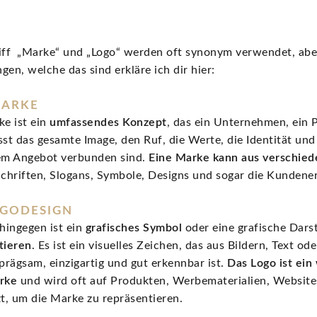
iff „Marke“ und „Logo“ werden oft synonym verwendet, aber
en, welche das sind erkläre ich dir hier:
MARKE
ke ist ein
umfassendes Konzept
, das ein Unternehmen, ein P
sst das gesamte Image, den Ruf, die Werte, die Identität 
em Angebot verbunden sind.
Eine Marke kann aus verschie
Schriften, Slogans, Symbole, Designs und sogar die Kundene
OGODESIGN
hingegen ist ein
grafisches Symbol
oder eine grafische Dars
tieren
. Es ist ein visuelles Zeichen, das aus Bildern, Text o
prägsam, einzigartig und gut erkennbar ist.
Das Logo ist ein 
rke
und wird oft auf Produkten, Werbematerialien, Websit
zt, um die Marke zu repräsentieren.