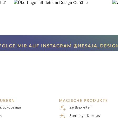
FOLGE MIR AUF INSTAGRAM @NESAJA_DESIG
AUBERN
MAGISCHE PRODUKTE
& Logodesign
ZeitBegleiter
n
Sterntage-Kompass